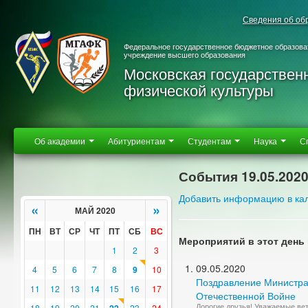
Сведения об об
Федеральное государственное бюджетное образова
учреждение высшего образования
Московская государствен
физической культуры
Об академии
Абитуриентам
Студентам
Наука
С
События 19.05.202
Добавить информацию в ка
«
»
МАЙ 2020
ПН
ВТ
СР
ЧТ
ПТ
СБ
ВС
Мероприятий в этот день 
1
2
3
09.05.2020
4
5
6
7
8
9
10
Поздравление Министра
11
12
13
14
15
16
17
Отечественной Войне
Дорогие друзья! Уважаемые ве
18
19
20
21
23
24