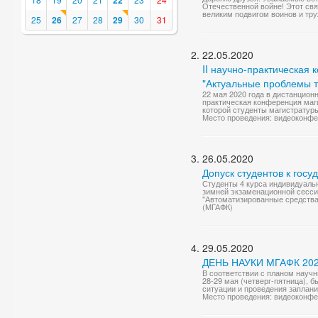
22
Отечественной войне! Этот св
великим подвигом воинов и тру
25
26
27
28
29
30
31
22.05.2020
II научно-практическая
"Актуальные проблемы т
22 мая 2020 года в дистанцио
практическая конференция маг
которой студенты магистратуры 
Место проведения: видеоконф
26.05.2020
Допуск студентов к госу
Студенты 4 курса индивидуаль
зимней экзаменационной сессии
"Автоматизированные средства 
(МГАФК)
29.05.2020
ДЕНЬ НАУКИ МГАФК 2020
В соответствии с планом научн
28-29 мая (четверг-пятница), 
ситуации и проведения заплан
Место проведения: видеоконф