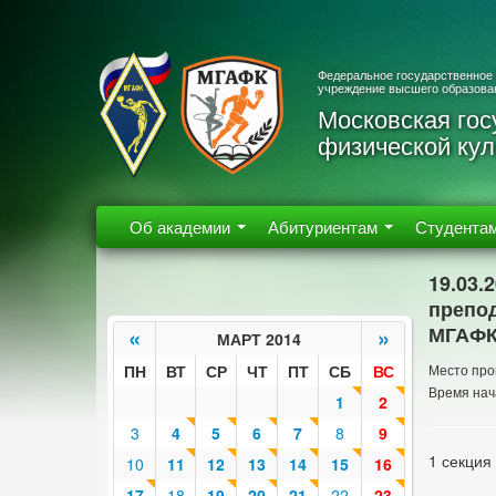
Федеральное государственное
учреждение высшего образова
Московская гос
физической кул
Об академии
Абитуриентам
Студента
19.03.
препод
МГАФК 
«
»
МАРТ 2014
ПН
ВТ
СР
ЧТ
ПТ
СБ
ВС
Место про
Время нач
1
2
3
4
5
6
7
8
9
1 секция
10
11
12
13
14
15
16
17
18
19
20
21
22
23