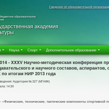
Сведения об образовательной организац
 бюджетное образовательное
ния
ударственная академия
ьтуры
м
Наука
Спорт
Дополнительное образование
2014 - XXXV Научно-методическая конференция п
авательского и научного составов, аспирантов,
по итогам НИР 2013 года
ведения: Аудитория № 327 (МГАФК)
ала: 14:30
 - «Физические, технические, тактические компоненты спортивной п