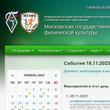
Сведения об об
Федеральное государственное бюджетное образова
учреждение высшего образования
Московская государствен
физической культуры
Об академии
Абитуриентам
Студентам
Наука
С
События 18.11.202
Добавить информацию в ка
«
»
НОЯБРЬ 2023
ПН
ВТ
СР
ЧТ
ПТ
СБ
ВС
Мероприятий в этот день 
1
2
3
4
5
08.11.2023
6
7
8
9
10
11
12
конференция тренерско
13
14
15
16
17
18
19
III МЕЖКАФЕДРАЛЬНАЯ НАУ
ФАКУЛЬТЕТА ФГБОУ ВО «МО
22
23
25
26
регистрация 12:10 - 12:45, нача