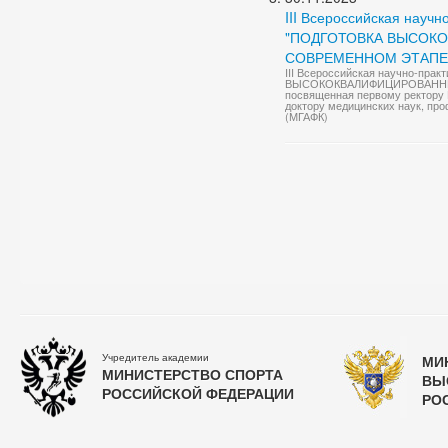
III Всероссийская науч
"ПОДГОТОВКА ВЫСОК
СОВРЕМЕННОМ ЭТАПЕ
III Всероссийская научно-пр
ВЫСОКОКВАЛИФИЦИРОВАННЫ
посвященная первому ректору 
доктору медицинских наук, про
(МГАФК)
Учредитель академии
МИ
МИНИСТЕРСТВО СПОРТА
ВЫ
РОССИЙСКОЙ ФЕДЕРАЦИИ
РО