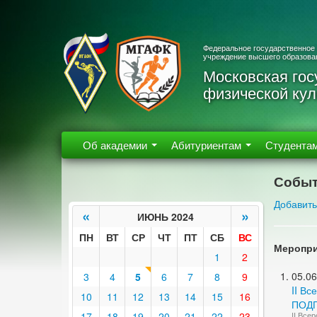
Федеральное государственное
учреждение высшего образова
Московская гос
физической кул
Об академии
Абитуриентам
Студента
Событ
Добавить
«
»
ИЮНЬ 2024
ПН
ВТ
СР
ЧТ
ПТ
СБ
ВС
Меропри
1
2
05.06
3
4
5
6
7
8
9
II В
10
11
12
13
14
15
16
ПОДГ
17
18
19
20
21
22
23
II Вс