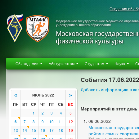
Сведения об об
Федеральное государственное бюджетное образова
учреждение высшего образования
Московская государствен
физической культуры
Об академии
Абитуриентам
Студентам
Наука
С
События 17.06.202
Добавить информацию в ка
«
»
ИЮНЬ 2022
ПН
ВТ
СР
ЧТ
ПТ
СБ
ВС
Мероприятий в этот день 
1
2
3
4
5
06.06.2022
6
7
8
9
10
11
12
Московская государстве
13
14
15
16
17
18
19
рейтинг самых спортивн
Рейтинг составлен по результа
21
22
24
25
26