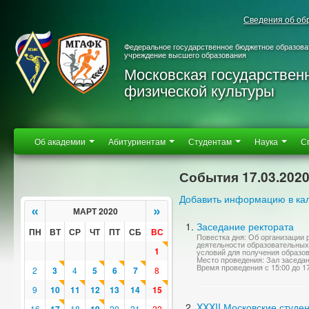
Сведения об об
Федеральное государственное бюджетное образова
учреждение высшего образования
Московская государствен
физической культуры
Об академии
Абитуриентам
Студентам
Наука
С
События 17.03.202
Добавить информацию в ка
«
»
МАРТ 2020
Заседание ректората
ПН
ВТ
СР
ЧТ
ПТ
СБ
ВС
Повестка дня: Об организации
деятельности образовательных
1
условий для получения образов
Место проведения: Зал заседа
Время проведения с 15:00 до 1
2
3
4
5
6
7
8
9
10
11
12
13
14
15
XXXII Московские студе
16
18
20
21
22