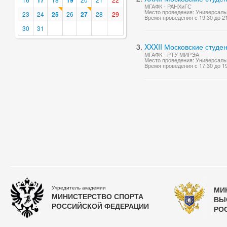
17
19
МГАФК - РАНХиГС
Место проведения: Универсаль
23
24
25
26
27
28
29
Время проведения с 19:30 до 2
30
31
XXXII Московские студе
МГАФК - РТУ МИРЭА
Место проведения: Универсаль
Время проведения с 17:30 до 1
Учредитель академии
МИ
МИНИСТЕРСТВО СПОРТА
ВЫ
РОССИЙСКОЙ ФЕДЕРАЦИИ
РО