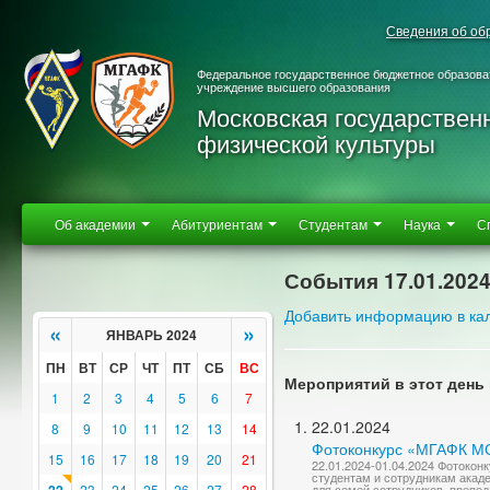
Сведения об об
Федеральное государственное бюджетное образова
учреждение высшего образования
Московская государствен
физической культуры
Об академии
Абитуриентам
Студентам
Наука
С
События 17.01.202
Добавить информацию в ка
«
»
ЯНВАРЬ 2024
ПН
ВТ
СР
ЧТ
ПТ
СБ
ВС
Мероприятий в этот день 
1
2
3
4
5
6
7
22.01.2024
8
9
10
11
12
13
14
Фотоконкурс «МГАФК 
15
16
17
18
19
20
21
22.01.2024-01.04.2024 Фотоко
студентам и сотрудникам акад
23
24
25
26
27
28
для семей сотрудников, препод