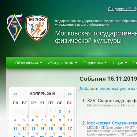
Сведения об об
Федеральное государственное бюджетное образова
учреждение высшего образования
Московская государствен
физической культуры
Об академии
Абитуриентам
Студентам
Наука
С
События 16.11.201
Добавить информацию в ка
«
»
НОЯБРЬ 2019
XXVI Спартакиада проф
ПН
ВТ
СР
ЧТ
ПТ
СБ
ВС
Место проведения: г. Мытищи
1
2
3
4
5
6
7
8
9
10
Московская Студенческа
МГАФК - ХК Элетроник (МИЭТ) С
11
12
13
14
15
16
17
Место проведения: Московская 
Время проведения с 19:15 до 2
24