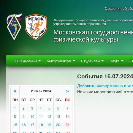
Сведения об об
Федеральное государственное бюджетное образова
учреждение высшего образования
Московская государствен
физической культуры
Об академии
Абитуриентам
Студентам
Наука
С
События 16.07.202
Добавить информацию в ка
«
»
ИЮЛЬ 2024
Никаких мероприятиий в эт
ПН
ВТ
СР
ЧТ
ПТ
СБ
ВС
1
2
3
4
5
6
7
8
9
10
11
12
13
14
15
16
17
18
19
20
21
22
23
24
25
26
27
28