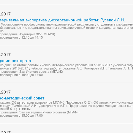
.2017
варительная экспертиза диссертационной работы: Гусевой Л.Н.
«Формирование профессионально-педагогической рефлексии у студентов вуза физиче
й деятельности», представленная на соискание ученой степени кандидата педагогичес
ка...
проведения: Аудитория 327 (МГАФК)
проведения с 12:15 до 14:15
.2017
дание ректората
ка дня: Об итогах работы Учебно-методического управления в 2016-2017 учебном году
анной в 2016-2017 учебном году работе (Баженов А.Е., Комарова Л.Н., Таланцев А.Н., 
проведения: Зал Ученого совета (МГАФК)
проведения с 15:00 до 17:00
.2017
но-методический совет
ка дня: Об аттестации аспирантов МГАФК (Парфенова О.Е.). Об итогах научно-исслед
м году (Тамбовский А.Н., Демирчоглян А.Г.). Представление научно-методических мат
вский А.Н.). Отчеты...
проведения: Зал заседаний Ученого совета (МГАФК)
проведения с 15:00 до 17:00
.2017