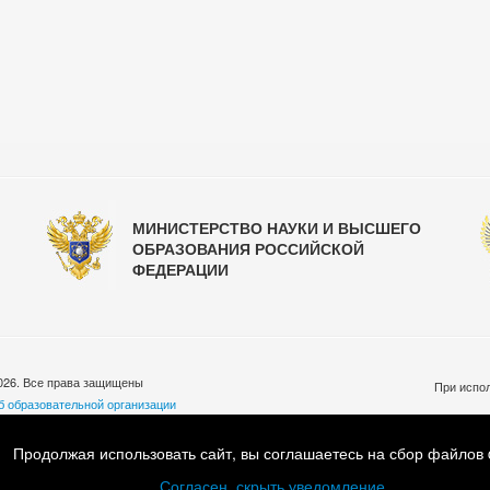
МИНИСТЕРСТВО НАУКИ И ВЫСШЕГО
ОБРАЗОВАНИЯ РОССИЙСКОЙ
ФЕДЕРАЦИИ
026. Все права защищены
При испол
б образовательной организации
бработки персональных данных
ковская обл., Люберецкий р-н, пос. Малаховка, ул. Шоссейная, д.33
Продолжая использовать сайт, вы соглашаетесь на сбор файлов 
7 (495) 501-55-45 Email:
info@mgafk.ru
Согласен, скрыть уведомление