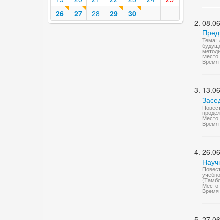
26
27
28
29
30
08.06
Пред
Тема: 
будуще
методи
Место 
Время 
13.06
Засе
Повест
продел
Место 
Время 
26.06
Науч
Повест
учебно
(Тамбо
Место 
Время 
27.06