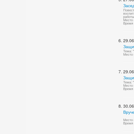
Засе
Повест
воспит
работы
Место 
Время 
29.06
Защи
Тема: 
Место 
29.06
Защи
Тема: 
Место 
Время 
30.06
Вруч
Место 
Время 