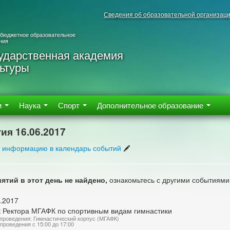
Сведения об образовательной организац
 бюджетное образовательное
ния
ударственная академия
ьтуры
м
Наука
Спорт
Дополнительное образование
ия 16.06.2017
 информацию в календарь событий
ятий в этот день не найдено,
ознакомьтесь с другими событиями
.2017
к Ректора МГАФК по спортивным видам гимнастики
проведения: Гимнастический корпус (МГАФК)
проведения с 15:00 до 17:00