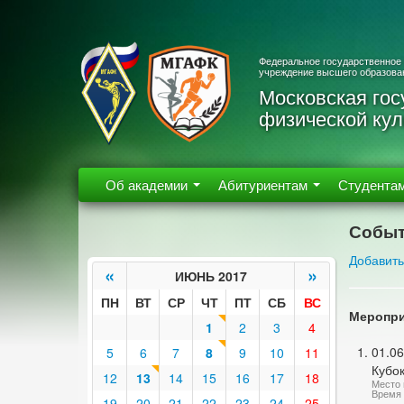
Федеральное государственное
учреждение высшего образова
Московская гос
физической кул
Об академии
Абитуриентам
Студента
Событ
Добавить
«
»
ИЮНЬ 2017
ПН
ВТ
СР
ЧТ
ПТ
СБ
ВС
Меропри
1
2
3
4
01.06
5
6
7
8
9
10
11
Кубо
12
13
14
15
16
17
18
Место 
Время 
19
20
21
22
23
24
25