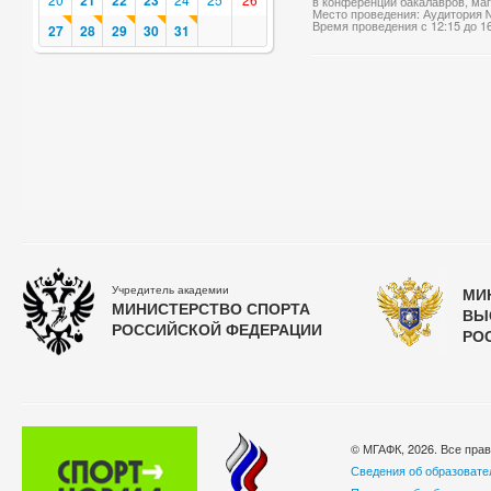
21
22
23
в конференции бакалавров, маг
Место проведения: Аудитория 
Время проведения с 12:15 до 1
27
28
29
30
31
Учредитель академии
МИ
МИНИСТЕРСТВО СПОРТА
ВЫ
РОССИЙСКОЙ ФЕДЕРАЦИИ
РО
© МГАФК, 2026. Все пра
Сведения об образовате