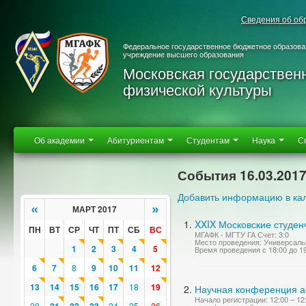
Сведения об об
Федеральное государственное бюджетное образова
учреждение высшего образования
Московская государствен
физической культуры
Об академии
Абитуриентам
Студентам
Наука
С
События 16.03.201
Добавить информацию в ка
«
»
МАРТ 2017
XXIX Московские студен
ПН
ВТ
СР
ЧТ
ПТ
СБ
ВС
МГАФК - МГТУ ГА Счет: 3:0
Место проведения: Универсаль
1
2
3
4
5
Время проведения с 18:00 до 1
6
7
8
9
10
11
12
13
14
15
16
17
18
19
Научная конференция а
Начало регистрации: 12:00 – 1
20
24
25
26