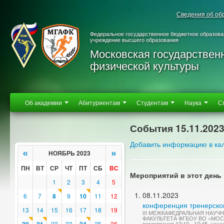
Сведения об об
Федеральное государственное бюджетное образова
учреждение высшего образования
Московская государствен
физической культуры
Об академии
Абитуриентам
Студентам
Наука
С
События 15.11.202
Добавить информацию в ка
«
»
НОЯБРЬ 2023
ПН
ВТ
СР
ЧТ
ПТ
СБ
ВС
Мероприятий в этот день 
1
2
3
4
5
08.11.2023
6
7
8
9
10
11
12
конференция тренерско
13
14
15
16
17
18
19
III МЕЖКАФЕДРАЛЬНАЯ НАУ
ФАКУЛЬТЕТА ФГБОУ ВО «МО
22
23
25
26
регистрация 12:10 - 12:45, нача