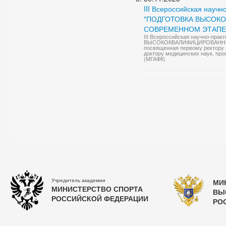
III Всероссийская науч
"ПОДГОТОВКА ВЫСОК
СОВРЕМЕННОМ ЭТАПЕ
III Всероссийская научно-пр
ВЫСОКОКВАЛИФИЦИРОВАННЫ
посвященная первому ректору 
доктору медицинских наук, про
(МГАФК)
Учредитель академии
МИ
МИНИСТЕРСТВО СПОРТА
ВЫ
РОССИЙСКОЙ ФЕДЕРАЦИИ
РО