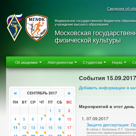
Сведения об об
Федеральное государственное бюджетное образова
учреждение высшего образования
Московская государствен
физической культуры
Об академии
Абитуриентам
Студентам
Наука
С
События 15.09.201
Добавить информацию в ка
«
»
СЕНТЯБРЬ 2017
ПН
ВТ
СР
ЧТ
ПТ
СБ
ВС
Мероприятий в этот день 
1
2
3
07.09.2017
4
5
6
7
8
9
10
Защита диссертации: О
11
12
13
14
15
16
17
В связи с болезнью Л.Т. Орлов
личностно ориентированного по
18
22
24
подготовительноймедицинской 