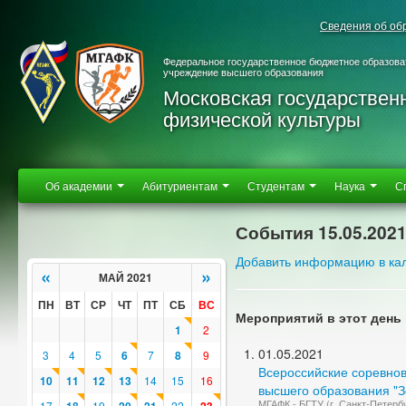
Сведения об об
Федеральное государственное бюджетное образова
учреждение высшего образования
Московская государствен
физической культуры
Об академии
Абитуриентам
Студентам
Наука
С
События 15.05.202
Добавить информацию в ка
«
»
МАЙ 2021
ПН
ВТ
СР
ЧТ
ПТ
СБ
ВС
Мероприятий в этот день 
1
2
01.05.2021
3
4
5
6
7
8
9
Всероссийские соревнов
10
11
12
13
14
15
16
высшего образования "Зо
МГАФК - БГТУ (г. Санкт-Петербу
17
19
22