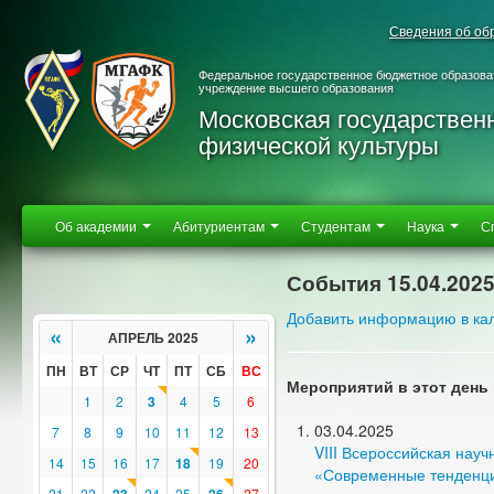
Сведения об об
Федеральное государственное бюджетное образова
учреждение высшего образования
Московская государствен
физической культуры
Об академии
Абитуриентам
Студентам
Наука
С
События 15.04.202
Добавить информацию в ка
«
»
АПРЕЛЬ 2025
ПН
ВТ
СР
ЧТ
ПТ
СБ
ВС
Мероприятий в этот день 
1
2
3
4
5
6
03.04.2025
7
8
9
10
11
12
13
VIII Всероссийская нау
14
15
16
17
18
19
20
«Современные тенденции
21
22
24
25
27