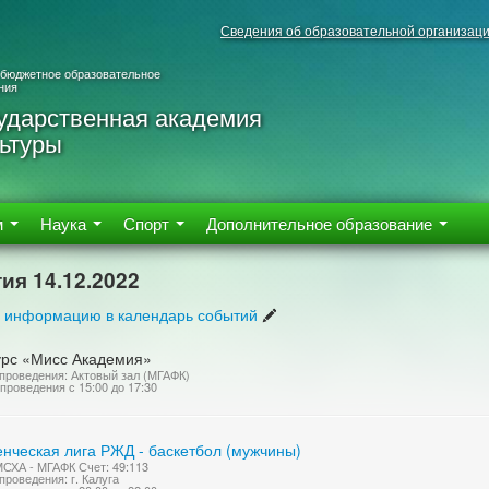
Сведения об образовательной организац
 бюджетное образовательное
ния
ударственная академия
ьтуры
м
Наука
Спорт
Дополнительное образование
ия 14.12.2022
 информацию в календарь событий
урс «Мисс Академия»
проведения: Актовый зал (МГАФК)
проведения с 15:00 до 17:30
енческая лига РЖД - баскетбол (мужчины)
СХА - МГАФК Счет: 49:113
проведения: г. Калуга