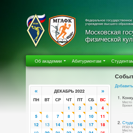
Федеральное государственное
учреждение высшего образова
Московская гос
физической кул
Об академии
Абитуриентам
Студента
Событ
Добавить
«
»
ДЕКАБРЬ 2022
Конк
ПН
ВТ
СР
ЧТ
ПТ
СБ
ВС
Место 
Время 
1
2
3
4
5
6
7
8
9
10
11
Студ
12
13
14
15
16
17
18
РГАУ-М
Место 
19
20
21
22
23
24
25