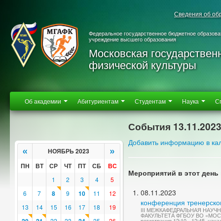
Сведения об об
Федеральное государственное бюджетное образова
учреждение высшего образования
Московская государствен
физической культуры
Об академии
Абитуриентам
Студентам
Наука
С
События 13.11.202
Добавить информацию в ка
«
»
НОЯБРЬ 2023
ПН
ВТ
СР
ЧТ
ПТ
СБ
ВС
Мероприятий в этот день 
1
2
3
4
5
08.11.2023
6
7
8
9
10
11
12
конференция тренерско
13
14
15
16
17
18
19
III МЕЖКАФЕДРАЛЬНАЯ НАУ
ФАКУЛЬТЕТА ФГБОУ ВО «МО
22
23
25
26
регистрация 12:10 - 12:45, нача