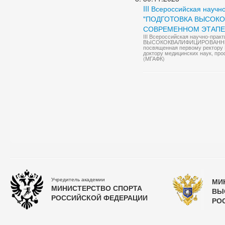
III Всероссийская науч
"ПОДГОТОВКА ВЫСОК
СОВРЕМЕННОМ ЭТАПЕ
III Всероссийская научно-пр
ВЫСОКОКВАЛИФИЦИРОВАННЫ
посвященная первому ректору 
доктору медицинских наук, про
(МГАФК)
Учредитель академии
МИ
МИНИСТЕРСТВО СПОРТА
ВЫ
РОССИЙСКОЙ ФЕДЕРАЦИИ
РО