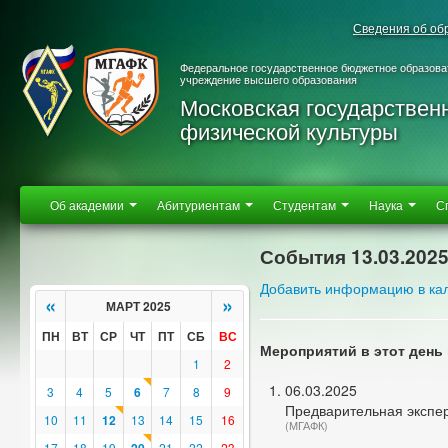
Сведения об об
Федеральное государственное бюджетное образова
учреждение высшего образования
Московская государствен
физической культуры
Об академии
Абитуриентам
Студентам
Наука
С
События 13.03.202
Добавить информацию в ка
«
»
МАРТ 2025
ПН
ВТ
СР
ЧТ
ПТ
СБ
ВС
Мероприятий в этот день 
1
2
06.03.2025
3
4
5
6
7
8
9
Предварительная экспе
10
11
12
13
14
15
16
(МГАФК)
17
18
19
21
22
23