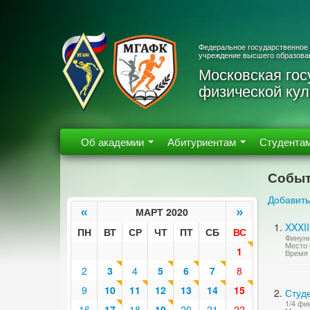
Федеральное государственное
учреждение высшего образова
Московская гос
физической кул
Об академии
Абитуриентам
Студента
Событ
Добавить
«
»
МАРТ 2020
XXXI
ПН
ВТ
СР
ЧТ
ПТ
СБ
ВС
Финуни
Место 
1
Время 
2
3
4
5
6
7
8
9
10
11
12
13
14
15
Студ
1/4 фи
16
17
18
19
20
21
22