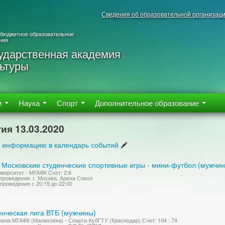
Сведения об образовательной организац
 бюджетное образовательное
ния
ударственная академия
ьтуры
м
Наука
Спорт
Дополнительное образование
ия 13.03.2020
 информацию в календарь событий
I Московские студенческие спортивные игры - мини-футбол (мужчи
верситет - МГАФК Счет: 2:6
проведения: г. Москва, Арена Сокол
проведения с 20:15 до 22:00
енческая лига ВТБ (мужчины)
нала МГАФК (Малаховка) - Спарта-КубГТУ (Краснодар) Счет: 104 : 74