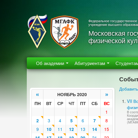
Федеральное государственное
учреждение высшего образова
Московская гос
физической кул
Об академии
Абитуриентам
Студента
Событ
Добавить
«
»
НОЯБРЬ 2020
VII 
ПН
ВТ
СР
ЧТ
ПТ
СБ
ВС
физич
1
В соот
Коорди
академ
2
3
4
5
6
7
8
(МГАФ
9
10
11
12
13
14
15
16
17
18
19
20
21
22