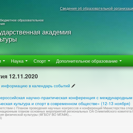
Сведения об образовательной организац
 бюджетное образовательное
ния
ударственная академия
ьтуры
м
Наука
Спорт
Дополнительное образование
ия 12.11.2020
 информацию в календарь событий
Всероссийская научно-практическая конференция с международным
еская культура и спорт в современном обществе» (12-13 ноября)
ветствии с Планом проведения научных конгрессов и конференций Министерства спор
национным планом основных мероприятий региональных ОА Олимпийского комитета Р
ия физической культуры (ФГБОУ ВО МГАФК)...
К)