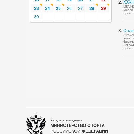
XXXII
МГАФК 
23
24
25
26
27
28
29
Место 
Время 
30
Онла
В каче
электр
физиче
(МГАФ
Время 
Учредитель академии
МИНИСТЕРСТВО СПОРТА
РОССИЙСКОЙ ФЕДЕРАЦИИ