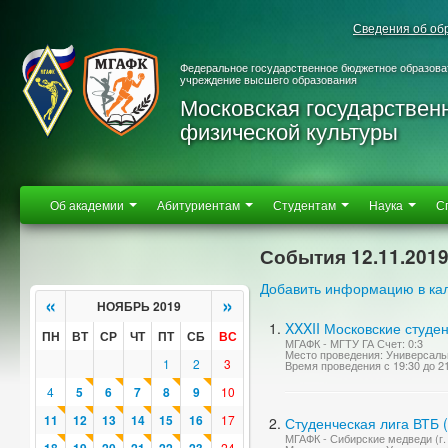
Сведения об об
Федеральное государственное бюджетное образова
учреждение высшего образования
Московская государствен
физической культуры
Об академии
Абитуриентам
Студентам
Наука
С
События 12.11.201
Добавить информацию в ка
«
»
НОЯБРЬ 2019
XXXII Московские студе
ПН
ВТ
СР
ЧТ
ПТ
СБ
ВС
МГАФК - МГТУ ГА Счет: 0:3
Место проведения: Универсаль
1
2
3
Время проведения с 19:30 до 2
4
5
6
7
8
9
10
11
12
13
14
15
16
17
Студенческая лига ВТБ 
МГАФК - Сибирские медведи (г. 
24