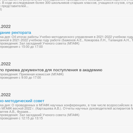
. В ходе исследования более 300 школьников старших классов, учащихся ссузов, сту
е представителей...
К)
.2022
дание ректората
ка дня: Об итогах работы Учебно-методического управления в 2021-2022 учебном году
анной в 2021-2022 учебном году работе (Баженов А.Е., Комарова Л.Н., Таланцев А.Н., 
проведения: Зал заседаний Ученого совета (МГАФК)
проведения с 15:00 до 17:00
.2022
ло приема документов для поступления в академию
проведения: Приемная комиссия (МГАФК)
проведения с 9:00 до 17:00
.2022
но-методический совет
ка дня: О проведенных в МГАФК научных конференциях, в том числе всероссийских в
 МГАФК весной 2022 г. (Карташева А.В.). Отчеты научных руководителей аспирантов 
аптев А.В., Фураев...
проведения: Зал заседаний Ученого совета (МГАФК)
проведения с 12:15 до 13:15