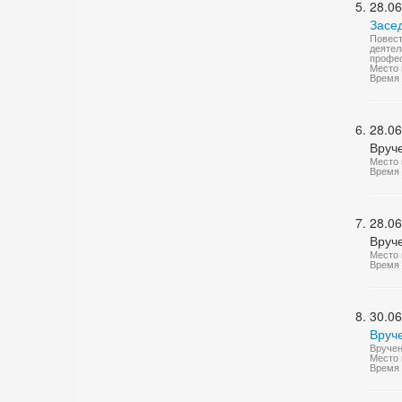
28.06
Засе
Повест
деятел
профес
Место 
Время 
28.06
Вруч
Место 
Время 
28.06
Вруч
Место 
Время 
30.06
Вруч
Вручен
Место 
Время 