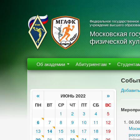
Федеральное государственное
учреждение высшего образова
Московская гос
физической кул
Об академии
Абитуриентам
Студента
Событ
Добавить
«
»
ИЮНЬ 2022
ПН
ВТ
СР
ЧТ
ПТ
СБ
ВС
Меропри
1
2
3
4
5
06.06
6
7
8
9
10
11
12
Моск
13
14
15
16
17
18
19
росс
20
21
22
23
24
25
26
Рейтин