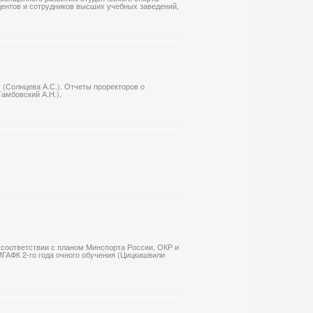
дентов и сотрудников высших учебных заведений,
 (Солнцева А.С.). Отчеты проректоров о
Тамбовский А.Н.).
 соответствии с планом Минспорта России, ОКР и
МГАФК 2-го года очного обучения (Цицкишвили