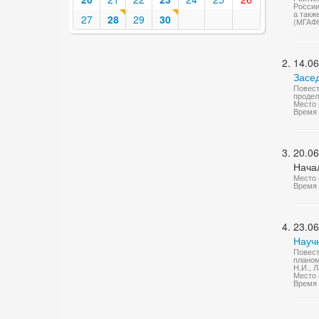
России
а такж
27
28
29
30
(МГАФ
14.06
Засе
Повест
продел
Место 
Время 
20.06
Нача
Место 
Время 
23.06
Науч
Повест
планом
Н.И., Л
Место 
Время 