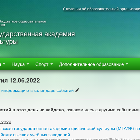
Сведения об образовательной организац
 бюджетное образовательное
ния
ударственная академия
ьтуры
м
Наука
Спорт
Дополнительное образование
ия 12.06.2022
 информацию в календарь событий
ятий в этот день не найдено,
ознакомьтесь с другими событиями
.2022
овская государственная академия физической культуры (МГАФК) во
ийских высших учебных заведений
г составлен по результатам исследования, проведенного командой StudentSport.ru и 