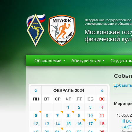
Федеральное государственное
учреждение высшего образова
Московская гос
физической кул
Об академии
Абитуриентам
Студента
Событ
Добавить
«
»
ФЕВРАЛЬ 2024
ПН
ВТ
СР
ЧТ
ПТ
СБ
ВС
Меропри
1
2
3
4
05.02
5
6
7
8
9
10
11
III 
12
13
14
15
16
17
18
«АКТ
19
20
21
22
23
24
25
Федера