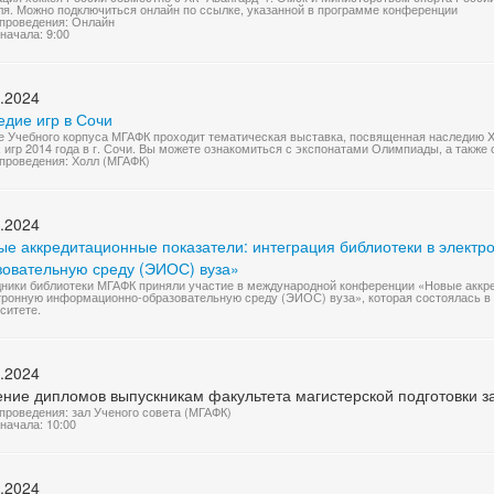
я. Можно подключиться онлайн по ссылке, указанной в программе конференции
проведения: Онлайн
начала: 9:00
.2024
едие игр в Сочи
е Учебного корпуса МГАФК проходит тематическая выставка, посвященная наследию X
 игр 2014 года в г. Сочи. Вы можете ознакомиться с экспонатами Олимпиады, а также
проведения: Холл (МГАФК)
.2024
ые аккредитационные показатели: интеграция библиотеки в элект
зовательную среду (ЭИОС) вуза»
ники библиотеки МГАФК приняли участие в международной конференции «Новые аккре
тронную информационно-образовательную среду (ЭИОС) вуза», которая состоялась в
ситете.
.2024
ение дипломов выпускникам факультета магистерской подготовки 
проведения: зал Ученого совета (МГАФК)
начала: 10:00
.2024