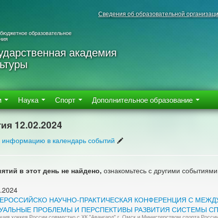
Сведения об образовательной организац
 бюджетное образовательное
ния
ударственная академия
ьтуры
м
Наука
Спорт
Дополнительное образование
ия 12.02.2024
 информацию в календарь событий
ятий в этот день не найдено,
ознакомьтесь с другими событиями
.2024
ВСЕРОССИЙСКО НАУЧНО-ПРАКТИЧЕСКАЯ КОНФЕРЕНЦИЯ С МЕЖ
УАЛЬНЫЕ ПРОБЛЕМЫ И ПЕРСПЕКТИВЫ РАЗВИТИЯ СИСТЕМЫ СП
ция хоккея России совместно с ХК "Авангард" г. Омск и Министерством спорта Росси