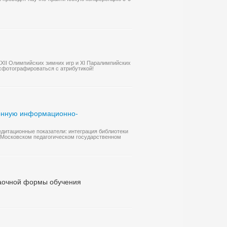
XII Олимпийских зимних игр и XI Паралимпийских
 сфотографироваться с атрибутикой!
ронную информационно-
дитационные показатели: интеграция библиотеки
 Московском педагогическом государственном
заочной формы обучения