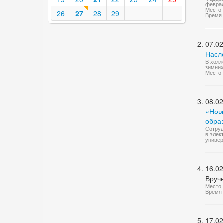
феврал
Место 
26
27
28
29
Время 
07.02
Насл
В холл
зимних
Место 
08.02
«Нов
обра
Сотруд
в элек
универ
16.02
Вруч
Место 
Время 
17.02