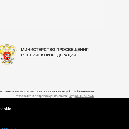
МИНИСТЕРСТВО ПРОСВЕЩЕНИЯ
РОССИЙСКОЙ ФЕДЕРАЦИИ
ьзовании информации с сайта ссылка на mgafk.ru обязательна
Разработка и сопровождение сайта:
Отдел ИТ МГАФК
Система управления контентом:
temeshov.ru
cookie
х данных