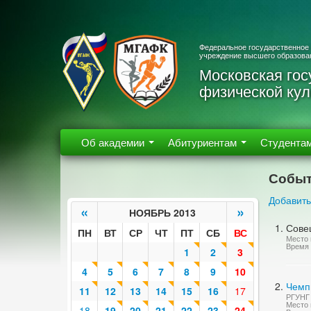
Федеральное государственное
учреждение высшего образова
Московская гос
физической кул
Об академии
Абитуриентам
Студента
Событ
Добавить
«
»
НОЯБРЬ 2013
Сове
ПН
ВТ
СР
ЧТ
ПТ
СБ
ВС
Место 
Время 
1
2
3
4
5
6
7
8
9
10
Чемп
11
12
13
14
15
16
17
РГУНГ 
Место п
18
19
20
21
22
23
24