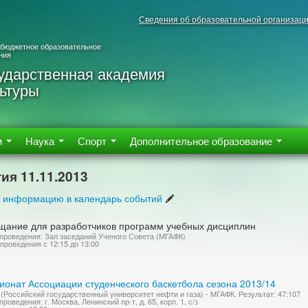
Сведения об образовательной организац
 бюджетное образовательное
ния
ударственная академия
ьтуры
м
Наука
Спорт
Дополнительное образование
ия 11.11.2013
 информацию в календарь событий
щание для разработчиков программ учебных дисциплин
проведения: Зал заседаний Ученого Совета (МГАФК)
проведения с 12:15 до 13:00
ионат Ассоциации студенческого баскетбола сезона 2013/14
(Российский государственный университет нефти и газа) - МГАФК. Результат: 47:107
роведения: г. Москва, Ленинский пр-т, д. 65, корп. 1, с/з