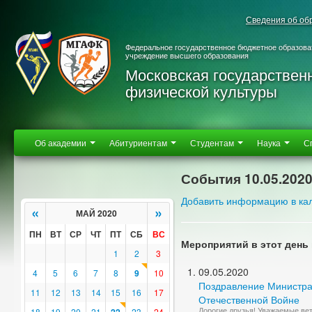
Сведения об об
Федеральное государственное бюджетное образова
учреждение высшего образования
Московская государствен
физической культуры
Об академии
Абитуриентам
Студентам
Наука
С
События 10.05.202
Добавить информацию в ка
«
»
МАЙ 2020
ПН
ВТ
СР
ЧТ
ПТ
СБ
ВС
Мероприятий в этот день 
1
2
3
09.05.2020
4
5
6
7
8
9
10
Поздравление Министра
11
12
13
14
15
16
17
Отечественной Войне
Дорогие друзья! Уважаемые ве
18
19
20
21
23
24