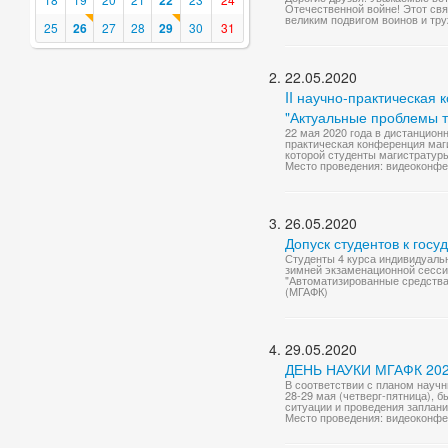
22
Отечественной войне! Этот св
великим подвигом воинов и тру
25
26
27
28
29
30
31
22.05.2020
II научно-практическая
"Актуальные проблемы т
22 мая 2020 года в дистанцио
практическая конференция маг
которой студенты магистратуры 
Место проведения: видеоконф
26.05.2020
Допуск студентов к госу
Студенты 4 курса индивидуаль
зимней экзаменационной сессии
"Автоматизированные средства 
(МГАФК)
29.05.2020
ДЕНЬ НАУКИ МГАФК 2020
В соответствии с планом научн
28-29 мая (четверг-пятница), 
ситуации и проведения заплан
Место проведения: видеоконф