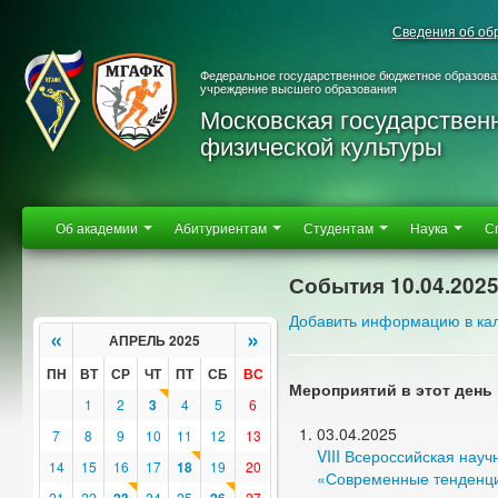
Сведения об об
Федеральное государственное бюджетное образова
учреждение высшего образования
Московская государствен
физической культуры
Об академии
Абитуриентам
Студентам
Наука
С
События 10.04.202
Добавить информацию в ка
«
»
АПРЕЛЬ 2025
ПН
ВТ
СР
ЧТ
ПТ
СБ
ВС
Мероприятий в этот день 
1
2
3
4
5
6
03.04.2025
7
8
9
10
11
12
13
VIII Всероссийская нау
14
15
16
17
18
19
20
«Современные тенденции
21
22
24
25
27