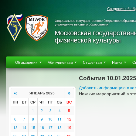
Сведения об об
Федеральное государственное бюджетное образова
учреждение высшего образования
Московская государствен
физической культуры
Об академии
Абитуриентам
Студентам
Наука
С
События 10.01.202
Добавить информацию в ка
«
»
ЯНВАРЬ 2025
Никаких мероприятиий в эт
ПН
ВТ
СР
ЧТ
ПТ
СБ
ВС
1
2
3
4
5
6
7
8
9
10
11
12
13
14
15
16
17
18
19
20
21
22
23
24
25
26