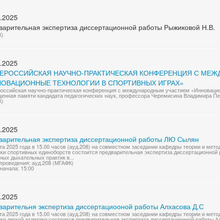
.2025
варительная экспертиза диссертационной работы Рыжиковой Н.В.
К)
.2025
ВСЕРОССИЙСКАЯ НАУЧНО-ПРАКТИЧЕСКАЯ КОНФЕРЕНЦИЯ С МЕ
НОВАЦИОННЫЕ ТЕХНОЛОГИИ В СПОРТИВНЫХ ИГРАХ»
ероссийская научно-практическая конференция с международным участием «Инновацио
енная памяти кандидата педагогических наук, профессора Черемисина Владимира Пет
К)
.2025
варительная экспертиза диссертационной работы ЛЮ Сылян
та 2025 года в 15.00 часов (ауд.208) на совместном заседании кафедры теории и мето
ки спортивных единоборств состоится предварительная экспертиза диссертационной
ных дыхательных практик в...
проведения: ауд.208 (МГАФК)
начала: 15:00
.2025
варительня экспертиза диссертациооной работы Алхасова Д.С
та 2025 года в 15.00 часов (ауд.208) на совместном заседании кафедры теории и мет
ки легкой атлетики состоится предварительная экспертиза диссертационной работы А