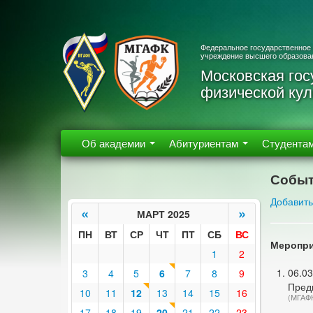
Федеральное государственное
учреждение высшего образова
Московская гос
физической кул
Об академии
Абитуриентам
Студента
Событ
Добавить
«
»
МАРТ 2025
ПН
ВТ
СР
ЧТ
ПТ
СБ
ВС
Меропри
1
2
06.03
3
4
5
6
7
8
9
Пред
10
11
12
13
14
15
16
(МГАФ
17
18
19
20
21
22
23