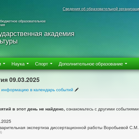
Сведения об образовательной организац
 бюджетное образовательное
ния
ударственная академия
ьтуры
м
Наука
Спорт
Дополнительное образование
ия 09.03.2025
 информацию в календарь событий
ятий в этот день не найдено,
ознакомьтесь с другими событиями
.2025
варительная экспертиза диссертационной работы Воробьевой С.М.
К)