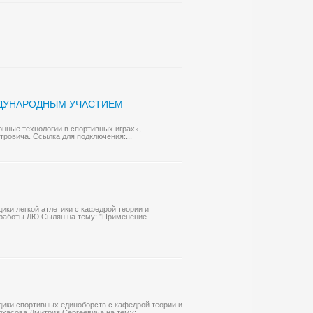
ЖДУНАРОДНЫМ УЧАСТИЕМ
нные технологии в спортивных играх»,
ровича. Ссылка для подключения:...
дики легкой атлетики с кафедрой теории и
 работы ЛЮ Сылян на тему: "Применение
одики спортивных единоборств с кафедрой теории и
лхасова Дмитрия Сергеевича на тему: