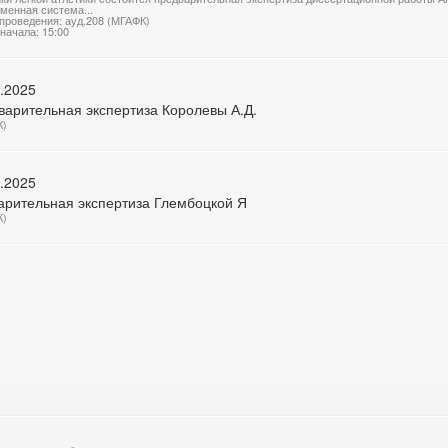
менная система...
проведения: ауд.208 (МГАФК)
начала: 15:00
.2025
варительная экспертиза Королевы А.Д.
К)
.2025
арительная экспертиза Глембоцкой Я
К)