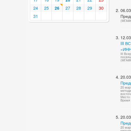
24
25
26
27
28
29
30
06.03
31
Пред
(МГАФ
12.03
III 
«ИН
III Вс
посвящ
(МГАФ
20.03
Пред
20 мар
методи
восточ
Место 
Время 
20.03
Пред
20 мар
методи