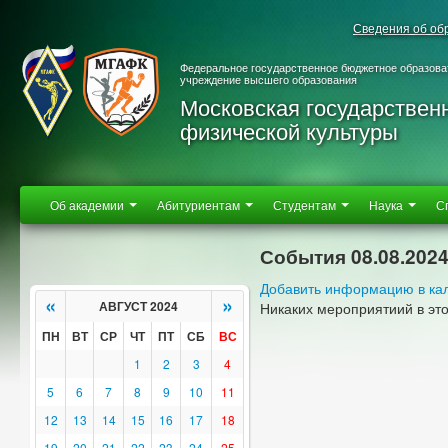
Сведения об об
Федеральное государственное бюджетное образова
учреждение высшего образования
Московская государствен
физической культуры
Об академии
Абитуриентам
Студентам
Наука
С
События 08.08.202
Добавить информацию в ка
«
»
АВГУСТ 2024
Никаких мероприятиий в эт
ПН
ВТ
СР
ЧТ
ПТ
СБ
ВС
1
2
3
4
5
6
7
8
9
10
11
12
13
14
15
16
17
18
19
20
21
22
23
24
25