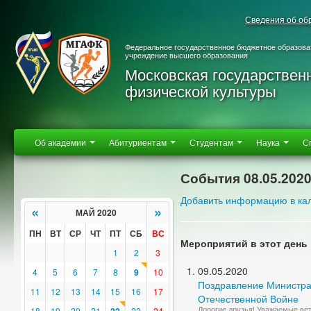
Сведения об об
Федеральное государственное бюджетное образова
учреждение высшего образования
Московская государствен
физической культуры
Об академии
Абитуриентам
Студентам
Наука
С
События 08.05.202
Добавить информацию в ка
«
»
МАЙ 2020
ПН
ВТ
СР
ЧТ
ПТ
СБ
ВС
Мероприятий в этот день 
1
2
3
09.05.2020
4
5
6
7
8
9
10
Поздравление Министра
11
12
13
14
15
16
17
Отечественной Войне
Дорогие друзья! Уважаемые ве
18
19
20
21
23
24