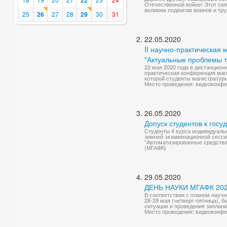
22
Отечественной войне! Этот св
великим подвигом воинов и тру
25
26
27
28
29
30
31
22.05.2020
II научно-практическая
"Актуальные проблемы т
22 мая 2020 года в дистанцио
практическая конференция маг
которой студенты магистратуры 
Место проведения: видеоконф
26.05.2020
Допуск студентов к госу
Студенты 4 курса индивидуаль
зимней экзаменационной сессии
"Автоматизированные средства 
(МГАФК)
29.05.2020
ДЕНЬ НАУКИ МГАФК 2020
В соответствии с планом научн
28-29 мая (четверг-пятница), 
ситуации и проведения заплан
Место проведения: видеоконф