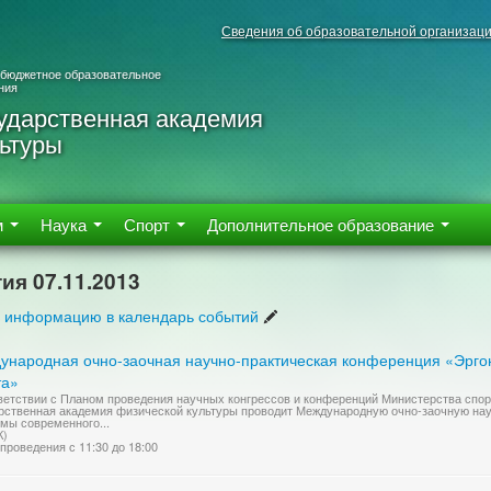
Сведения об образовательной организац
 бюджетное образовательное
ния
ударственная академия
ьтуры
м
Наука
Спорт
Дополнительное образование
ия 07.11.2013
 информацию в календарь событий
ународная очно-заочная научно-практическая конференция «Эрг
та»
ветствии с Планом проведения научных конгрессов и конференций Министерства спор
рственная академия физической культуры проводит Международную очно-заочную на
мы современного...
К)
проведения с 11:30 до 18:00