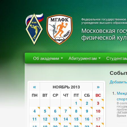
Федеральное государственное
учреждение высшего образова
Московская гос
физической кул
Об академии
Абитуриентам
Студента
Событ
Добавить
«
»
НОЯБРЬ 2013
Межд
ПН
ВТ
СР
ЧТ
ПТ
СБ
ВС
спор
1
2
3
В соот
госуда
пробле
4
5
6
7
8
9
10
(МГАФ
Время 
11
12
13
14
15
16
17
18
19
20
21
22
23
24