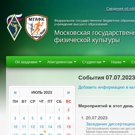
Сведения об об
Федеральное государственное бюджетное образова
учреждение высшего образования
Московская государствен
физической культуры
Об академии
Абитуриентам
Студентам
Наука
С
События 07.07.202
Добавить информацию в ка
«
»
ИЮЛЬ 2023
ПН
ВТ
СР
ЧТ
ПТ
СБ
ВС
Мероприятий в этот день 
1
2
20.07.2023
3
4
5
6
7
8
9
Заседание диссертацион
10
11
12
13
14
15
16
Заслушивание комиссии диссер
Министерства образования.
17
18
19
21
22
23
Место проведения: Зал заседа