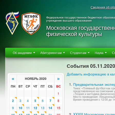
Сведения об об
Федеральное государственное бюджетное образова
учреждение высшего образования
Московская государствен
физической культуры
Об академии
Абитуриентам
Студентам
Наука
С
События 05.11.202
Добавить информацию в ка
«
»
НОЯБРЬ 2020
Предварительная экспер
ПН
ВТ
СР
ЧТ
ПТ
СБ
ВС
Тема: «Пляжный футбол как ср
представленную на соискание у
1
«Теория и методика физическог
Место проведения: Лекционный
Время проведения с 12:00 до 1
2
3
4
5
6
7
8
9
10
11
12
13
14
15
XXXIII Московские студ
21
22