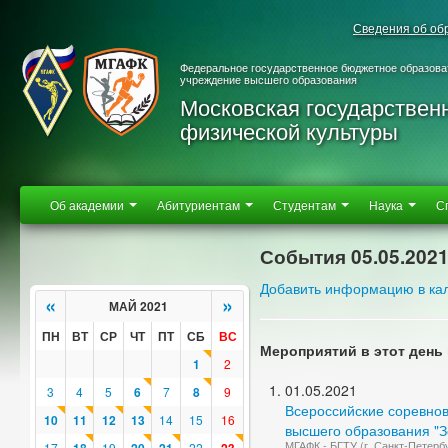
Сведения об об
Федеральное государственное бюджетное образова
учреждение высшего образования
Московская государствен
физической культуры
Об академии
Абитуриентам
Студентам
Наука
С
События 05.05.202
Добавить информацию в ка
«
»
МАЙ 2021
ПН
ВТ
СР
ЧТ
ПТ
СБ
ВС
Мероприятий в этот день 
1
2
01.05.2021
3
4
5
6
7
8
9
Всероссийские соревнов
10
11
12
13
14
15
16
высшего образования "Зо
МГАФК - БГТУ (г. Санкт-Петербу
17
19
22