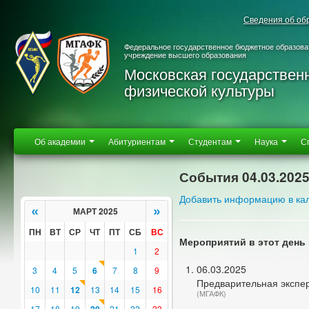
Сведения об об
Федеральное государственное бюджетное образова
учреждение высшего образования
Московская государствен
физической культуры
Об академии
Абитуриентам
Студентам
Наука
С
События 04.03.202
Добавить информацию в ка
«
»
МАРТ 2025
ПН
ВТ
СР
ЧТ
ПТ
СБ
ВС
Мероприятий в этот день 
1
2
06.03.2025
3
4
5
6
7
8
9
Предварительная экспе
10
11
12
13
14
15
16
(МГАФК)
17
18
19
21
22
23