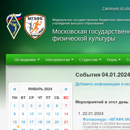
Сведения об об
Федеральное государственное бюджетное образова
учреждение высшего образования
Московская государствен
физической культуры
Об академии
Абитуриентам
Студентам
Наука
С
События 04.01.202
Добавить информацию в ка
«
»
ЯНВАРЬ 2024
ПН
ВТ
СР
ЧТ
ПТ
СБ
ВС
Мероприятий в этот день 
1
2
3
4
5
6
7
22.01.2024
8
9
10
11
12
13
14
Фотоконкурс «МГАФК 
15
16
17
18
19
20
21
22.01.2024-01.04.2024 Фотоко
студентам и сотрудникам акад
23
24
25
26
27
28
для семей сотрудников, препод