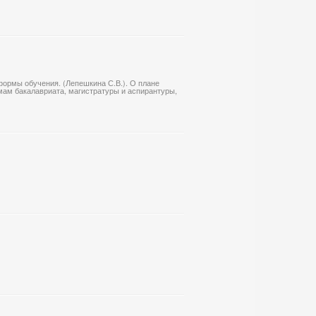
формы обучения. (Лепешкина С.В.). О плане
мам бакалавриата, магистратуры и аспирантуры,