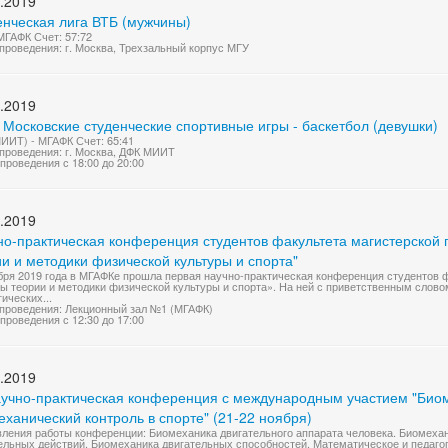
.2019
енческая лига ВТБ (мужчины)
МГАФК Счет: 57:72
проведения: г. Москва, Трехзальный корпус МГУ
.2019
 Московские студенческие спортивные игры - баскетбол (девушки)
ИИТ) - МГАФК Счет: 65:41
проведения: г. Москва, ДФК МИИТ
проведения с 18:00 до 20:00
.2019
но-практическая конференция студентов факультета магистерской 
и и методики физической культуры и спорта"
бря 2019 года в МГАФКе прошла первая научно-практическая конференция студентов 
ы теории и методики физической культуры и спорта». На ней с приветственным слово
гических...
проведения: Лекционный зал №1 (МГАФК)
проведения с 12:30 до 17:00
.2019
научно-практическая конференция с международным участием "Биом
ханический контроль в спорте" (21-22 ноября)
ления работы конференции: Биомеханика двигательного аппарата человека. Биомеха
ельных действий. Биомеханика двигательных способностей. Математическое и педаго