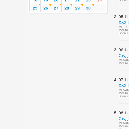
25
26
27
28
29
30
05.11
XXXII
МПГУ -
Место 
Время 
06.11
Студ
МГАФК 
Место 
07.11
XXXI
МГАФК 
Место 
Время 
08.11
Студ
МГАФК 
Место 