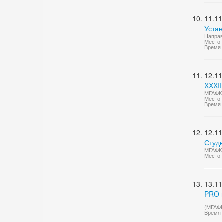
11.11
Уста
Направ
Место 
Время 
12.11
XXXII
МГАФК 
Место 
Время 
12.11
Студ
МГАФК 
Место 
13.11
PRO 
(МГАФ
Время 