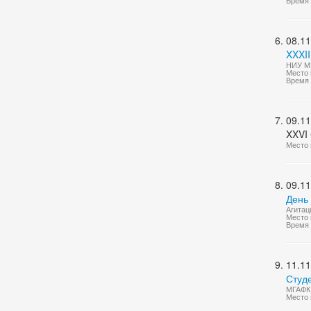
Время 
08.11
XXXII
НИУ МЭ
Место 
Время 
09.11
XXVI
Место 
09.11
День
Агитац
Место 
Время 
11.11
Студ
МГАФК 
Место 