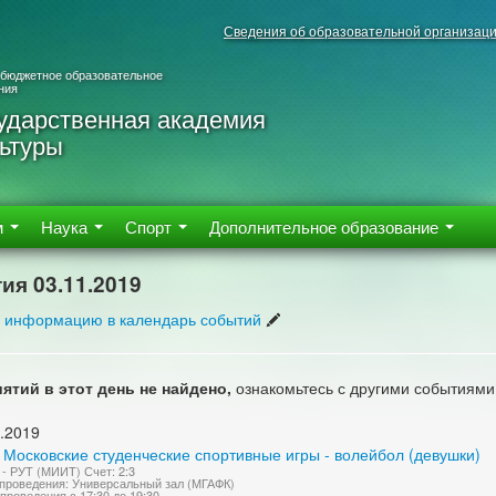
Сведения об образовательной организац
 бюджетное образовательное
ния
ударственная академия
ьтуры
м
Наука
Спорт
Дополнительное образование
ия 03.11.2019
 информацию в календарь событий
ятий в этот день не найдено,
ознакомьтесь с другими событиями
.2019
 Московские студенческие спортивные игры - волейбол (девушки)
- РУТ (МИИТ) Счет: 2:3
проведения: Универсальный зал (МГАФК)
проведения с 17:30 до 19:30