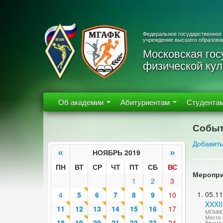
Федеральное государственное
учреждение высшего образова
Московская гос
физической кул
Об академии
Абитуриентам
Студента
Событ
Добавить
«
»
НОЯБРЬ 2019
ПН
ВТ
СР
ЧТ
ПТ
СБ
ВС
Меропри
1
2
3
05.11
4
5
6
7
8
9
10
XXXII
11
12
13
14
15
16
17
МГАФК 
Место 
18
19
20
21
22
23
24
Время 