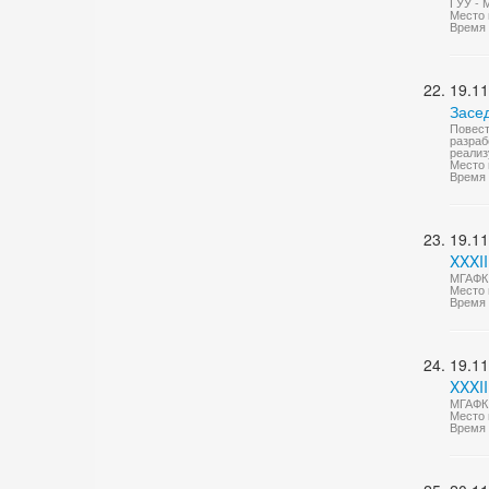
ГУУ - 
Место 
Время 
19.11
Засе
Повест
разраб
реализ
Место 
Время 
19.11
XXXII
МГАФК 
Место 
Время 
19.11
XXXII
МГАФК 
Место 
Время 