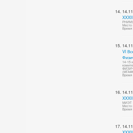
14.11
XXXII
РНИМУ 
Место 
Время 
14.11
VI В
Физич
14-15 
комите
ФИЗИЧ
(МГАФ
Время 
14.11
XXXII
МИЭТ -
Место 
Время 
14.11
XXXI