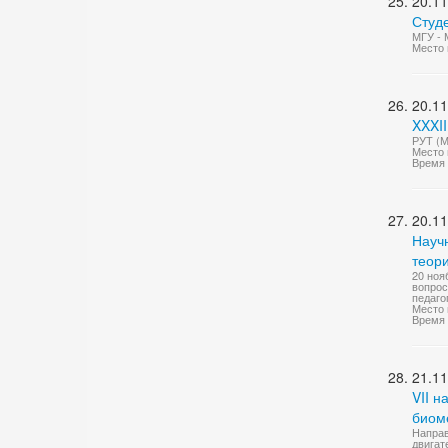
20.11
Студ
МГУ - 
Место 
20.11
XXXII
РУТ (М
Место 
Время 
20.11
Науч
теори
20 ноя
вопрос
педаго
Место 
Время 
21.11
VII 
биоме
Направ
двигат