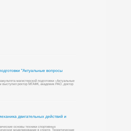
подготовки "Актуальные вопросы
факультета магистерской подготовки «Актуальные
м выступил ректор МГАФК, академик РАО, доктор
еханика двигательных действий и
нические основы техники спортивных
гическое моделирование в спорте. Теоретические