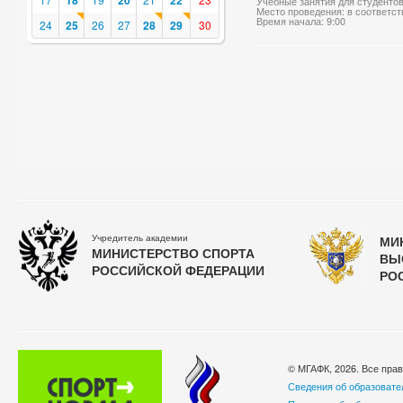
18
20
22
Учебные занятия для студенто
Место проведения: в соответс
Время начала: 9:00
24
25
26
27
28
29
30
Учредитель академии
МИ
МИНИСТЕРСТВО СПОРТА
ВЫ
РОССИЙСКОЙ ФЕДЕРАЦИИ
РО
© МГАФК, 2026. Все пра
Сведения об образовате