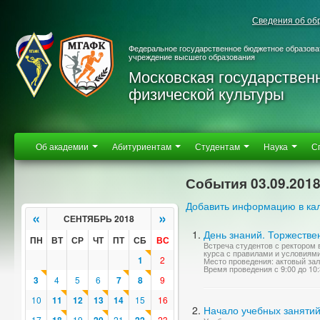
Сведения об об
Федеральное государственное бюджетное образова
учреждение высшего образования
Московская государствен
физической культуры
Об академии
Абитуриентам
Студентам
Наука
С
События 03.09.201
Добавить информацию в ка
«
»
СЕНТЯБРЬ 2018
День знаний. Торжестве
ПН
ВТ
СР
ЧТ
ПТ
СБ
ВС
Встреча студентов с ректором 
курса с правилами и условиями
1
2
Место проведения: актовый за
Время проведения с 9:00 до 10
3
4
5
6
7
8
9
10
11
12
13
14
15
16
Начало учебных занятий
17
19
21
23