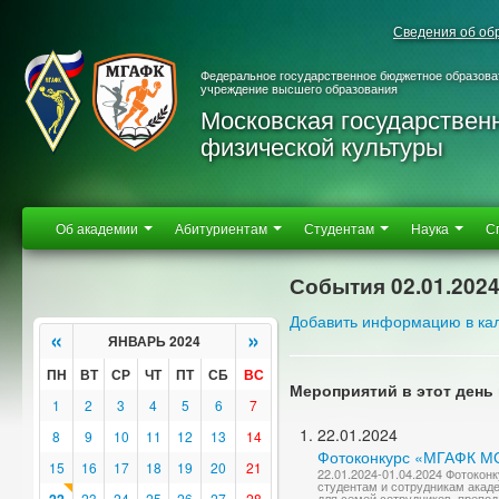
Сведения об об
Федеральное государственное бюджетное образова
учреждение высшего образования
Московская государствен
физической культуры
Об академии
Абитуриентам
Студентам
Наука
С
События 02.01.202
Добавить информацию в ка
«
»
ЯНВАРЬ 2024
ПН
ВТ
СР
ЧТ
ПТ
СБ
ВС
Мероприятий в этот день 
1
2
3
4
5
6
7
22.01.2024
8
9
10
11
12
13
14
Фотоконкурс «МГАФК 
15
16
17
18
19
20
21
22.01.2024-01.04.2024 Фотоко
студентам и сотрудникам акад
23
24
25
26
27
28
для семей сотрудников, препод