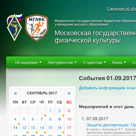
Сведения об об
Федеральное государственное бюджетное образова
учреждение высшего образования
Московская государствен
физической культуры
Об академии
Абитуриентам
Студентам
Наука
С
События 01.09.201
Добавить информацию в ка
«
»
СЕНТЯБРЬ 2017
ПН
ВТ
СР
ЧТ
ПТ
СБ
ВС
Мероприятий в этот день 
1
2
3
07.09.2017
4
5
6
7
8
9
10
Защита диссертации: О
11
12
13
14
15
16
17
В связи с болезнью Л.Т. Орлов
личностно ориентированного по
18
22
24
подготовительноймедицинской 