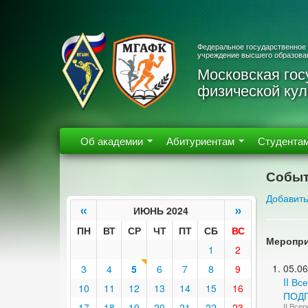
Федеральное государственное
учреждение высшего образова
Московская гос
физической кул
Об академии
Абитуриентам
Студента
Событ
Добавить
«
»
ИЮНЬ 2024
ПН
ВТ
СР
ЧТ
ПТ
СБ
ВС
Меропри
1
2
05.06
3
4
5
6
7
8
9
II В
10
11
12
13
14
15
16
ПОДГ
17
18
19
20
21
22
23
II Вс