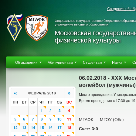
Сведения об об
Федеральное государственное бюджетное образова
учреждение высшего образования
Московская государствен
физической культуры
Об академии
Абитуриентам
Студентам
Наука
С
06.02.2018 - XXX Мо
волейбол (мужчины)
«
»
ФЕВРАЛЬ 2018
Место проведения: Универсальн
Время проведения с 17:30 до 19
ПН
ВТ
СР
ЧТ
ПТ
СБ
ВС
1
2
3
4
5
6
7
8
9
10
11
МГАФК — МГОУ (Обл)
12
13
14
15
16
17
18
Счет: 3:0
19
23