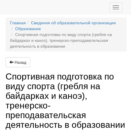
Toggle
navigati
Главная
Сведения об образовательной организации
Образование
Спортивная подготовка по виду спорта (гребля на
байдарках и каноэ), тренерско-преподавательская
деятельность в образовании
Назад
Спортивная подготовка по
виду спорта (гребля на
байдарках и каноэ),
тренерско-
преподавательская
деятельность в образовании