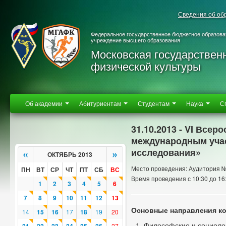
Сведения об об
Федеральное государственное бюджетное образова
учреждение высшего образования
Московская государствен
физической культуры
Об академии
Абитуриентам
Студентам
Наука
С
31.10.2013 - VI Все
международным учас
исследования»
«
»
ОКТЯБРЬ 2013
Место проведения: Аудитория 
ПН
ВТ
СР
ЧТ
ПТ
СБ
ВС
Время проведения с 10:30 до 16
1
2
3
4
5
6
7
8
9
10
11
12
13
Основные направления к
14
15
16
17
18
19
20
Философские и социолог
27