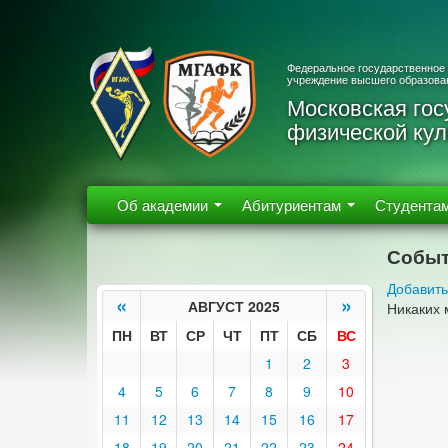
Федеральное государственное
учреждение высшего образова
Московская гос
физической кул
Об академии
Абитуриентам
Студента
Событ
Добавить
«
»
АВГУСТ 2025
Никаких 
ПН
ВТ
СР
ЧТ
ПТ
СБ
ВС
1
2
3
4
5
6
7
8
9
10
11
12
13
14
15
16
17
18
19
20
21
22
23
24