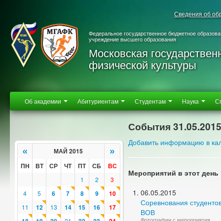
Сведения об об
Федеральное государственное бюджетное образова
учреждение высшего образования
Московская государствен
физической культуры
Об академии
Абитуриентам
Студентам
Наука
С
События 31.05.201
Добавить информацию в ка
«
»
МАЙ 2015
ПН
ВТ
СР
ЧТ
ПТ
СБ
ВС
Мероприятий в этот день 
1
2
3
06.05.2015
4
5
6
7
8
9
10
Соревнования студенто
11
12
13
14
15
16
17
ВОВ
Фотографии с мероприятия
21