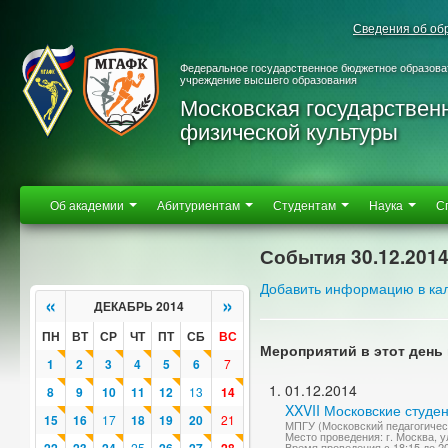
Сведения об об
Федеральное государственное бюджетное образова
учреждение высшего образования
Московская государствен
физической культуры
Об академии
Абитуриентам
Студентам
Наука
С
События 30.12.201
Добавить информацию в ка
«
»
ДЕКАБРЬ 2014
ПН
ВТ
СР
ЧТ
ПТ
СБ
ВС
Мероприятий в этот день 
1
2
3
4
5
6
7
01.12.2014
8
9
10
11
12
13
14
XXVII Московские студе
15
16
17
18
19
20
21
МПГУ (Московский педагогическ
Место проведения: г. Москва, ул
25
Время проведения с 18:15 до 2