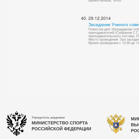
Время начала: 16:45
29.12.2014
Заседание Ученого сове
Повестка дня: Награждение поб
преподавателей (Сейранов С.Г.
преподавательского состава. П
Место проведения: Зал заседа
Время проведения с 12:30 до 1
Учредитель академии
МИ
МИНИСТЕРСТВО СПОРТА
ВЫ
РОССИЙСКОЙ ФЕДЕРАЦИИ
РО