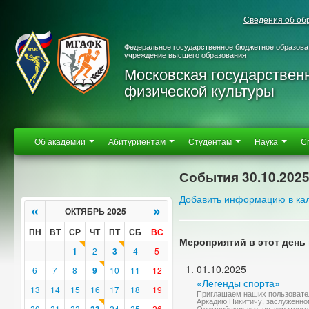
Сведения об об
Федеральное государственное бюджетное образова
учреждение высшего образования
Московская государствен
физической культуры
Об академии
Абитуриентам
Студентам
Наука
С
События 30.10.202
Добавить информацию в ка
«
»
ОКТЯБРЬ 2025
ПН
ВТ
СР
ЧТ
ПТ
СБ
ВС
Мероприятий в этот день 
1
2
3
4
5
01.10.2025
6
7
8
9
10
11
12
«Легенды спорта»
13
14
15
16
17
18
19
Приглашаем наших пользовате
Аркадию Никитичу, заслуженно
20
21
22
24
25
26
Олимпийских игр, пятикратном