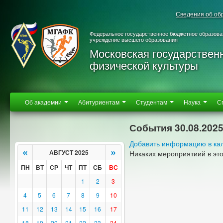
Сведения об об
Федеральное государственное бюджетное образова
учреждение высшего образования
Московская государствен
физической культуры
Об академии
Абитуриентам
Студентам
Наука
С
События 30.08.202
Добавить информацию в ка
«
»
АВГУСТ 2025
Никаких мероприятиий в эт
ПН
ВТ
СР
ЧТ
ПТ
СБ
ВС
1
2
3
4
5
6
7
8
9
10
11
12
13
14
15
16
17
18
19
20
21
22
23
24