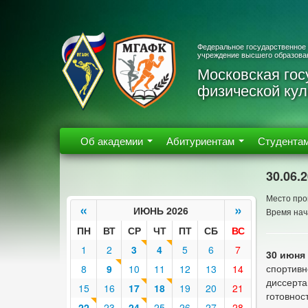
Федеральное государственное
учреждение высшего образова
Московская гос
физической кул
Об академии
Абитуриентам
Студента
30.06.
Место про
«
»
ИЮНЬ 2026
Время нач
ПН
ВТ
СР
ЧТ
ПТ
СБ
ВС
1
2
3
4
5
6
7
30 июня 
спортив
8
9
10
11
12
13
14
диссерт
15
16
17
18
19
20
21
готовнос
22
23
24
25
26
27
28