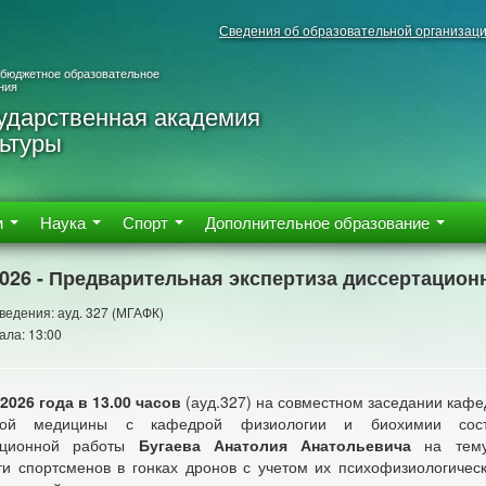
Сведения об образовательной организац
 бюджетное образовательное
ния
ударственная академия
ьтуры
м
Наука
Спорт
Дополнительное образование
2026 - Предварительная экспертиза диссертацион
ведения: ауд. 327 (МГАФК)
ала: 13:00
2026 года
в 13.00 часов
(ауд.327) на совместном заседании кафе
ной медицины с кафедрой физиологии и биохимии состо
ационной работы
Бугаева Анатолия Анатольевича
на тему:
ти спортсменов в гонках дронов с учетом их психофизиологичес